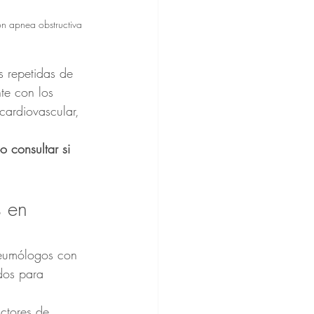
on apnea obstructiva 
 repetidas de 
te con los 
cardiovascular, 
o consultar si 
s en 
 neumólogos con 
dos para 
ctores de 