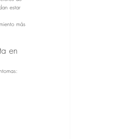
dan estar 
amiento más 
ta en 
íntomas: