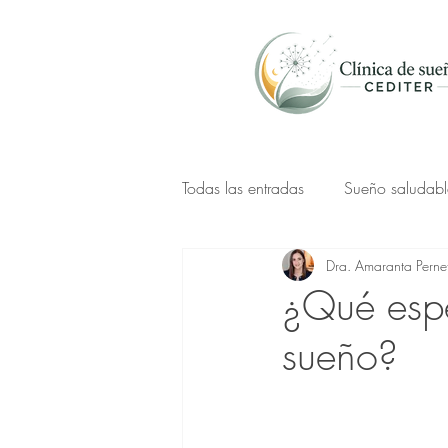
Todas las entradas
Sueño saludabl
Dra. Amaranta Pernet
Alimentación saludable
¿Qué espe
sueño?