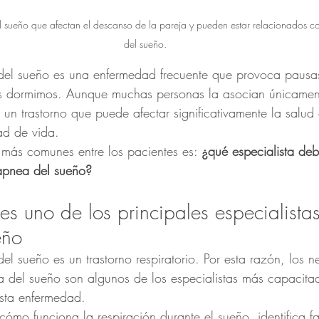
el sueño que afectan el descanso de la pareja y pueden estar relacionados c
del sueño.
 del sueño es una enfermedad frecuente que provoca pausas
ras dormimos. Aunque muchas personas la asocian únicamen
 un trastorno que puede afectar significativamente la salud 
ad de vida.
más comunes entre los pacientes es: 
¿qué especialista deb
apnea del sueño?
s uno de los principales especialista
eño
del sueño es un trastorno respiratorio. Por esta razón, los
a del sueño son algunos de los especialistas más capacita
esta enfermedad.
ómo funciona la respiración durante el sueño, identifica fa