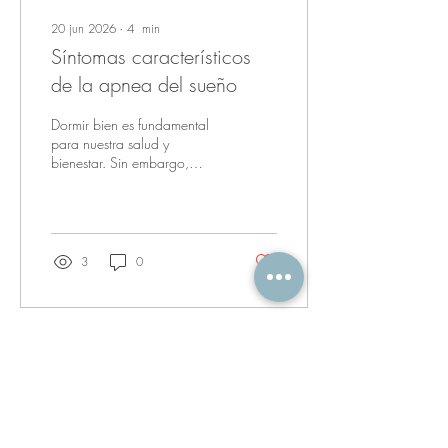
20 jun 2026
∙
4
min
Síntomas característicos
de la apnea del sueño
Dormir bien es fundamental
para nuestra salud y
bienestar. Sin embargo,
muchas personas sufren en
silencio trastornos que
afectan su descanso, como
la apnea del sueño. Hoy
quiero compartir contigo
3
0
información valiosa sobre los
síntomas característicos de la
apnea del sueño. Así, podrás
identificar si tú o alguien
cercano podría estar
enfrentando este problema y
buscar ayuda a tiempo. La
apnea del sueño es un
trastorno que interrumpe la
respiración durante el sueño,