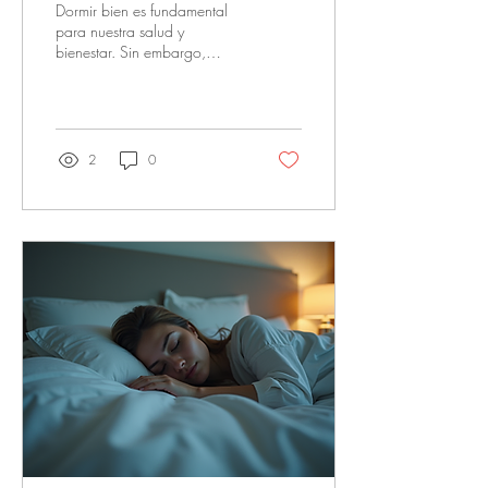
Dormir bien es fundamental
para nuestra salud y
bienestar. Sin embargo,
muchas veces no le damos la
importancia que merece. Yo
sé lo frustrante que puede ser
no descansar bien,
especialmente cuando se
2
0
enfrentan problemas como
los ronquidos o la apnea del
sueño. Por eso, hoy quiero
compartir contigo consejos
prácticos para mejorar tu
higiene del sueño. Estos
consejos son sencillos,
efectivos y están pensados
para que puedas aplicarlos
desde hoy mismo. Dormir
bien no es un lujo, es una...