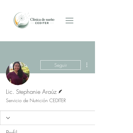
Programar cita
Más acciones
Seguir
Escritor
Lic. Stephanie Araúz
Servicio de Nutrición CEDITER
Perfil