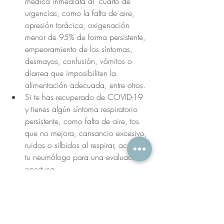
médica inmediata al  cuarto de 
urgencias, como la falta de aire, 
opresión torácica, oxigenación 
menor de 95% de forma persistente, 
empeoramiento de los síntomas, 
desmayos, confusión, vómitos o 
diarrea que imposibiliten la 
alimentación adecuada, entre otros.
Si te has recuperado de COVID-19 
y tienes algún síntoma respiratorio 
persistente, como falta de aire, tos 
que no mejora, cansancio excesivo, 
ruidos o silbidos al respirar, acude a 
tu neumólogo para una evaluación 
oportuna.
apnea del sueño
sueño saludable
apneas
ronquidos
covid-19
prevención
Cuidados de tu equipo CPAP
Tratamiento