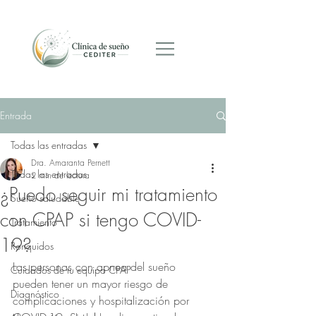
Programar cita
Entrada
Todas las entradas
Dra. Amaranta Pernett
Todas las entradas
2 min de lectura
¿Puedo seguir mi tratamiento
Sueño saludable
con CPAP si tengo COVID-
Tratamiento
19?
Ronquidos
Las personas con apnea del sueño 
Cuidados de tu equipo CPAP
pueden tener un mayor riesgo de 
Diagnóstico
complicaciones y hospitalización por 