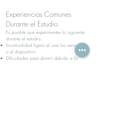
Experiencias Comunes
Durante el Estudio
Es posible que experimentes lo siguiente
durante el estudio:
Incomodidad ligera al usar los sensores
o el dispositivo.
Dificultades para dormir debido a la
novedad del equipo.
Despertares ocasionales al ajustar el
equipo.
Recuerda que estos efectos son normales
y que el objetivo es obtener datos
precisos sobre su sueño.
Entrega de Resultados
Una vez finalizado el estudio, la