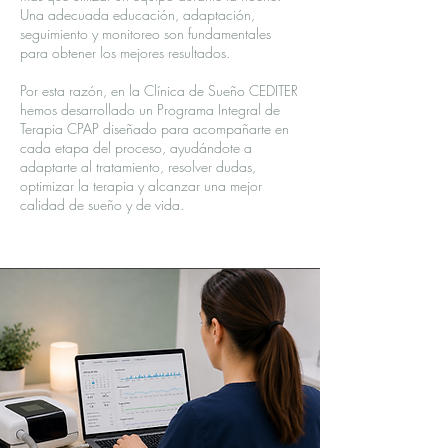
Una adecuada educación, adaptación,
seguimiento y monitoreo son fundamentales
para obtener los mejores resultados.
Por esta razón, en la Clínica de Sueño CEDITER
hemos desarrollado un Programa Integral de
Terapia CPAP diseñado para acompañarte en
cada etapa del proceso, ayudándote a
adaptarte al tratamiento, resolver dudas,
optimizar la terapia y alcanzar una mejor
calidad de sueño y de vida.