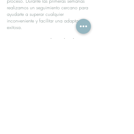
proceso. Durante las primeras semanas
realizamos un seguimiento cercano para
ayudarte a superar cualquier
inconveniente y facilitar una adaptación
exitosa.
Descarga y análisis de datos
Analizamos la información registrada
por el equipo para evaluar el tiempo de
uso, las fugas de aire, el control de los
eventos respiratorios y la eficacia del
tratamiento.
Ajustes personalizados
Con base en tu evolución clínica y los
datos obtenidos, realizamos
recomendaciones y ajustes orientados a
optimizar los resultados.
Mantenimiento preventivo