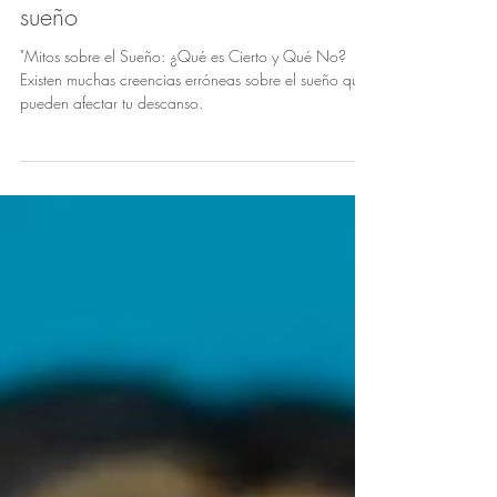
Desenmascarando mitos sobre el
sueño
"Mitos sobre el Sueño: ¿Qué es Cierto y Qué No?
Existen muchas creencias erróneas sobre el sueño que
pueden afectar tu descanso.