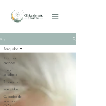
Programar cita
Blog
Ronquidos
Todas las
entradas
Sueño
saludable
Tratamiento
Ronquidos
Cuidados de
tu equipo
CPAP