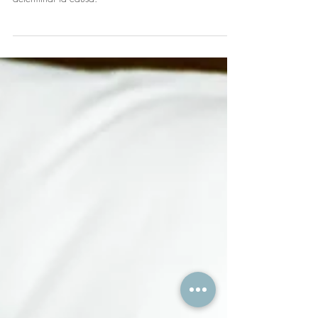
¿Cómo sé si mis ronquidos son
debidos a una enfermedad?
Cómo puedes saber si tus ronquidos son debidos a
una enfermedad. Realiza una autoevaluación para
determinar la causa.